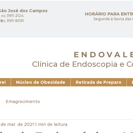
 São José dos Campos
HORÁRIO PARA ENT
3911-2124
(12)
Segunda à Sexta das 
08
3911-8091
(12)
ENDOVAL
Clínica de Endoscopia e 
reí
Núcleo de Obesidade
Retirada de Preparo
Emagrecimento
 de mar. de 2021
1 min de leitura