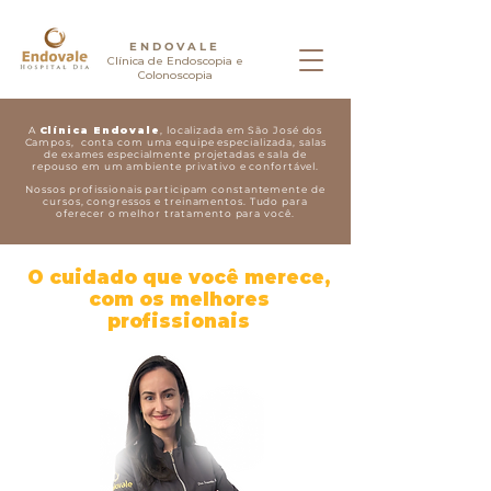
ENDOVALE
Clínica de Endoscopia e
Colonoscopia
A
Clínica Endovale
, localizada em São José dos
Campos, conta com uma equipe especializada, salas
de exames especialmente projetadas e sala de
repouso em um ambiente privativo e confortável.​
Nossos profissionais participam constantemente de
cursos, congressos e treinamentos.
Tudo para
oferecer o melhor tratamento para você.
O cuidado que você merece,
com os melhores
profissionais