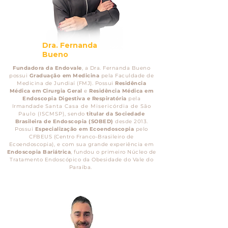
Dra. Fernanda
Bueno
Fundadora da Endovale
, a Dra. Fernanda Bueno
possui
Graduação em Medicina
pela Faculdade de
Medicina de Jundiaí (FMJ). Possui
Residência
Médica em Cirurgia Geral
e
Residência Médica em
Endoscopia Digestiva e Respiratória
pela
Irmandade
Santa Casa de Misericórdia de São
Paulo (ISCMSP)
, sendo
titular da Sociedade
Brasileira de Endoscopia (SOBED)
desde 2013.
Possui
Especialização em Ecoendoscopia
pelo
CFBEUS (Centro Franco-Brasileiro de
Ecoendoscopia), e com sua grande experiência em
Endoscopia Bariátrica
, fundou o primeiro Núcleo de
Tratamento Endoscópico da Obesidade do Vale do
Paraíba.