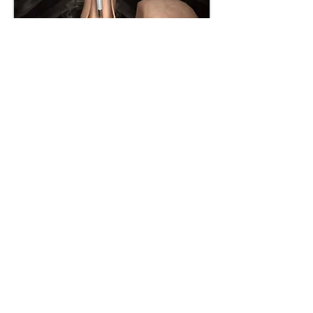
Plasma de Argônio
O Plasma de Argônio é uma Técnica
Endoscópica para pacientes que já
fizeram a Cirurgia Bariátrica e
reganharam peso.
> Saiba mais
Todas as suas consultas em um só
lugar!
Nossa equipe trabalha
integrada, faz reuniões
mensais para analisar caso a
caso com o intuito de oferecer
o melhor tratamento.