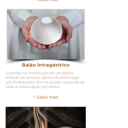
Balão Intragástrico
Consiste na introdução de um Balão
inflável de silicone dentro do estômago
por Endoscopia. Ele irá ajudar na perda de
peso e reeducação alimentar.
> Saiba mais