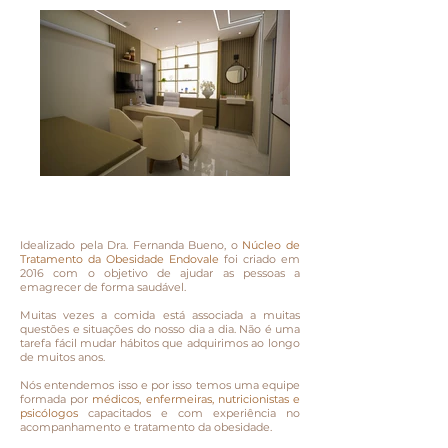
Idealizado pela Dra. Fernanda Bueno, o
Núcleo de
Tratamento da Obesidade Endovale
foi criado em
2016 com o objetivo de ajudar as pessoas a
emagrecer de forma saudável.
Muitas vezes a comida está associada a muitas
questões e situações do nosso dia a dia. Não é uma
tarefa fácil mudar hábitos que adquirimos ao longo
de muitos anos.
Nós entendemos isso e por isso temos uma equipe
formada por
médicos, enfermeiras, nutricionistas e
psicólogos
capacitados e com experiência no
acompanhamento e tratamento da obesidade.