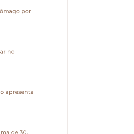
stômago por 
ar no 
o apresenta 
ima de 30.