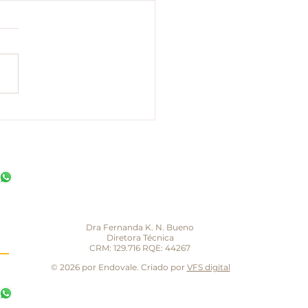
OS e VERDADES
re o Exame de
OSCOPIA
Dra Fernanda K. N. Bueno
Diretora Técnica
CRM: 129.716 RQE: 44267
© 2026 por Endovale. Criado por
VFS digital