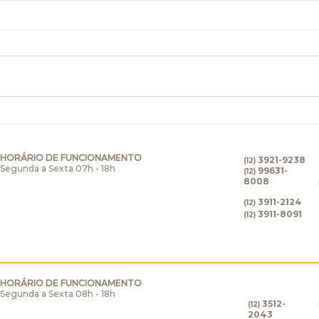
Quanto de PESO posso
MIT
perder com o BALÃO???
sob
END
HORÁRIO DE FUNCIONAMENTO
3921-9238
(12)
Segunda a Sexta 07h - 18h
99631-
(12)
8008
3911-2124
(12)
3911-8091
(12)
HORÁRIO DE FUNCIONAMENTO
Segunda a Sexta 08h - 18h
3512-
(12)
2043