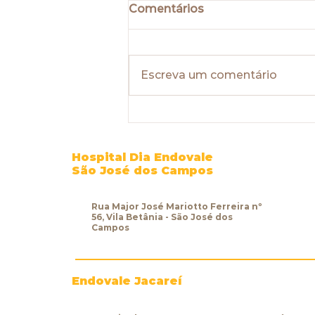
Comentários
Escreva um comentário
Você sabe como é feita a
Gastroplastia
Endoscópica?
Hospital Dia Endovale
São José dos Campos
Rua Major José Mariotto Ferreira nº
56, Vila Betânia - São José dos
Campos
Endovale Jacareí