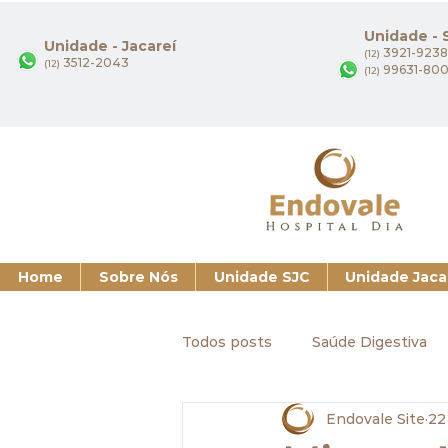
Unidade -
Unidade - Jacareí
3921-9238
(12)
3512-2043
(12)
99631-80
(12)
Home
Sobre Nós
Unidade SJC
Unidade Jaca
Todos posts
Saúde Digestiva
Endovale Site
22