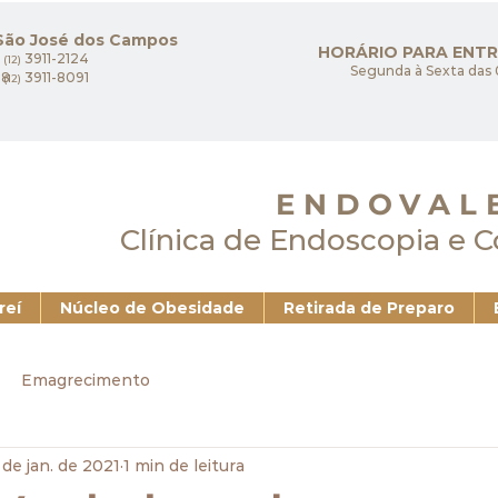
 São José dos Campos
HORÁRIO PARA ENT
3911-2124
(12)
Segunda à Sexta das 
08
3911-8091
(12)
ENDOVAL
Clínica de Endoscopia e 
reí
Núcleo de Obesidade
Retirada de Preparo
Emagrecimento
 de jan. de 2021
1 min de leitura