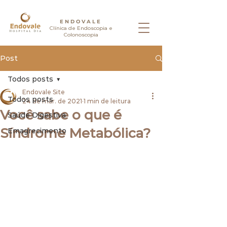
ENDOVALE
Clínica de Endoscopia e
Colonoscopia
Post
Todos posts
Endovale Site
Todos posts
24 de mar. de 2021
1 min de leitura
Você sabe o que é
Saúde Digestiva
Síndrome Metabólica?
Emagrecimento