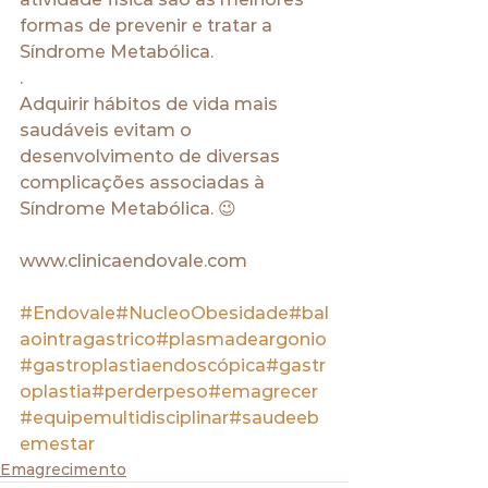
formas de prevenir e tratar a 
Síndrome Metabólica.
.
Adquirir hábitos de vida mais 
saudáveis evitam o 
desenvolvimento de diversas 
complicações associadas à 
Síndrome Metabólica. 😉
www.clinicaendovale.com
#Endovale
#NucleoObesidade
#bal
aointragastrico
#plasmadeargonio
#gastroplastiaendoscópica
#gastr
oplastia
#perderpeso
#emagrecer
#equipemultidisciplinar
#saudeeb
emestar
Emagrecimento