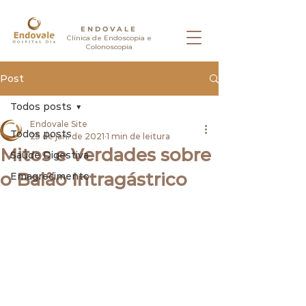
ENDOVALE
Clínica de Endoscopia e
Colonoscopia
Post
Todos posts
Endovale Site
Todos posts
25 de jan. de 2021
1 min de leitura
Mitos e Verdades sobre
Saúde Digestiva
o Balão Intragástrico
Emagrecimento