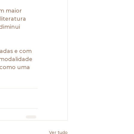
m maior 
literatura 
diminui 
izadas e com 
 modalidade 
o como uma 
Ver tudo