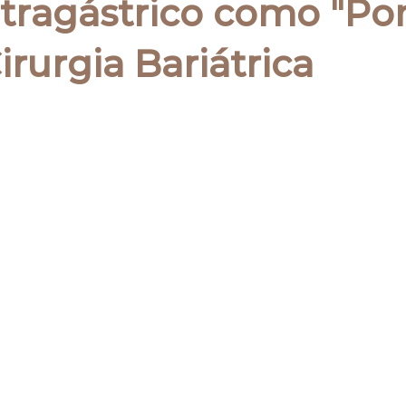
ntragástrico como "Po
irurgia Bariátrica