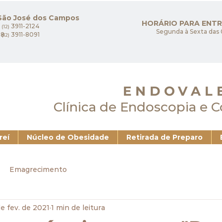
 São José dos Campos
HORÁRIO PARA ENT
3911-2124
(12)
Segunda à Sexta das 
08
3911-8091
(12)
ENDOVAL
Clínica de Endoscopia e 
reí
Núcleo de Obesidade
Retirada de Preparo
Emagrecimento
de fev. de 2021
1 min de leitura