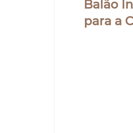
Balão I
para a C