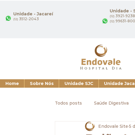
Unidade -
Unidade - Jacareí
3921-9238
(12)
3512-2043
(12)
99631-80
(12)
Home
Sobre Nós
Unidade SJC
Unidade Jaca
Todos posts
Saúde Digestiva
Endovale Site
5 